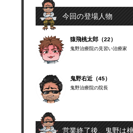
今回の登場人物
猿飛桃太郎（22）
鬼野治療院の見習い治療家
鬼野右近（45）
鬼野治療院の院長
営業終了後、鬼野は