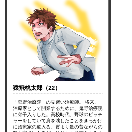
猿飛桃太郎（22）
「鬼野治療院」の見習い治療師。 将来、
治療家として開業するために、鬼野治療院
に弟子入りした。高校時代、野球のピッチ
ャーをしていて肩を壊したことをきっかけ
に治療家の道入る。質より量の昔ながらの