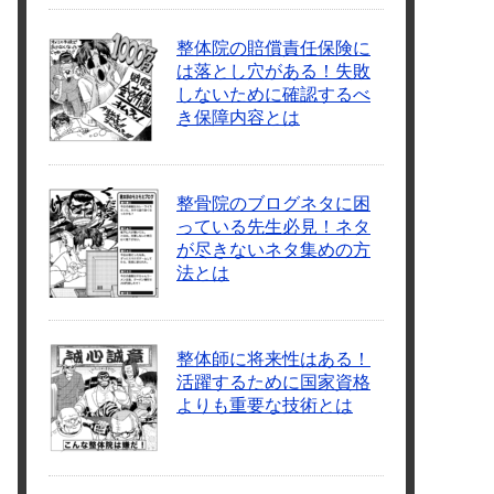
整体院の賠償責任保険に
は落とし穴がある！失敗
しないために確認するべ
き保障内容とは
整骨院のブログネタに困
っている先生必見！ネタ
が尽きないネタ集めの方
法とは
整体師に将来性はある！
活躍するために国家資格
よりも重要な技術とは