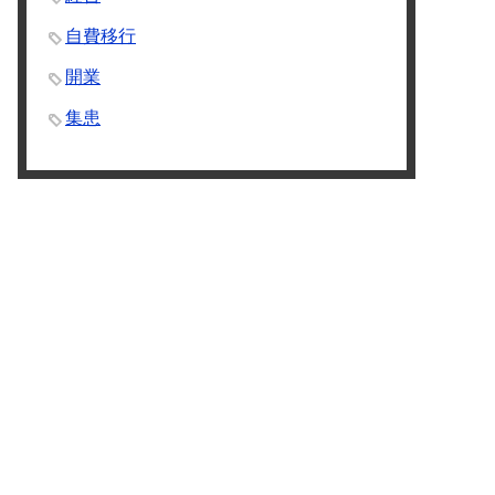
自費移行
開業
集患