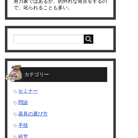
努力家ではあるが、的外れな発言をするの
で、叱られることも多い。
カテゴリー
セミナー
問診
器具の選び方
手技
経営